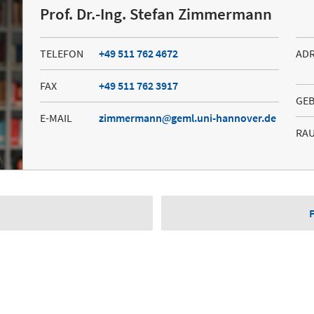
Prof. Dr.-Ing. Stefan Zimmermann
TELEFON
+49 511 762 4672
AD
FAX
+49 511 762 3917
GE
E-MAIL
zimmermann
geml.uni-hannover.de
RA