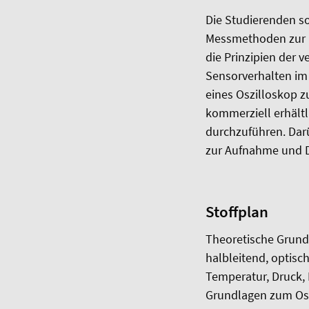
Die Studierenden s
Messmethoden zur E
die Prinzipien der 
Sensorverhalten im
eines Oszilloskop 
kommerziell erhält
durchzuführen. Darü
zur Aufnahme und D
Stoffplan
Theoretische Grund
halbleitend, optis
Temperatur, Druck, 
Grundlagen zum Osz