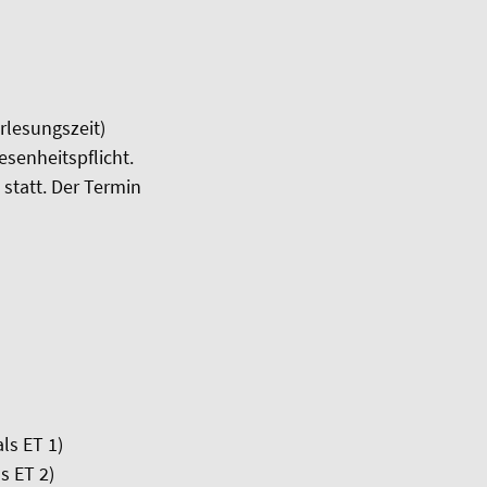
lesungszeit)
esenheitspflicht.
statt. Der Termin
ls ET 1)
s ET 2)