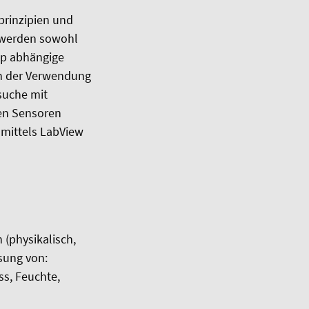
prinzipien und
 werden sowohl
ip abhängige
ch der Verwendung
suche mit
den Sensoren
 mittels LabView
(physikalisch,
sung von:
ss, Feuchte,